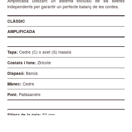
Amplificada utilitzant un sistema exclusiu de sis silletes
independents per garantir un perfecte balanç de les cordes.
CLÀSSIC
AMPLIFICADA
Cedre (C) o avet (S) massís
Tapa
Ziricote
Costats i fons
Banús
Diapasó
Cedre
Mànec
Palissandre
Pont
52 mm
Silleta de la pala
58 mm
Distància, en el pont, entre 1a i 6a