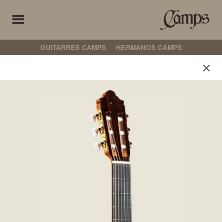
GUITARRES CAMPS
HERMANOS CAMPS
Guitarres Camps
Selecciona les teves preferències
CLÀSSIC
FLAMENC
CROSSOVER
NO AMPLIFICADA
AMPLIFICADA