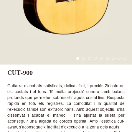
CUT-900
Guitarra d’acabats sofisticats, delicat filet, i preciós Ziricote en
els costats i el fons. Té molta projecció sonora, amb baixos
profunds que permeten sobresortir aguts cristal·lins. Resposta
ràpida en tots els registres. La comoditat i la qualitat de
l’execució també són extraordinaris. Amb aquest objectiu, s’ha
dissenyat i acabat el mànec, i s’ha ajustat la silleta per
aconseguir una alçada de cordes òptima. Amb l'estètica cut-
away, s'aconsegueix facilitat d'execució a la zona dels aguts.