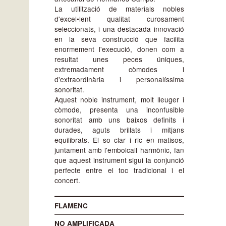
La utilització de materials nobles
d'excel•lent qualitat curosament
seleccionats, i una destacada innovació
en la seva construcció que facilita
enormement l'execució, donen com a
resultat unes peces úniques,
extremadament còmodes i
d'extraordinària i personalíssima
sonoritat.
Aquest noble instrument, molt lleuger i
còmode, presenta una inconfusible
sonoritat amb uns baixos definits i
durades, aguts brillats i mitjans
equilibrats. El so clar i ric en matisos,
juntament amb l'embolcall harmònic, fan
que aquest instrument sigui la conjunció
perfecte entre el toc tradicional i el
concert.
FLAMENC
NO AMPLIFICADA