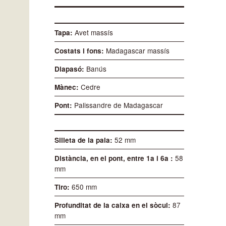
Avet massís
Tapa
Madagascar massís
Costats i fons
Banús
Diapasó
Cedre
Mànec
Palissandre de Madagascar
Pont
52 mm
Silleta de la pala
58
Distància, en el pont, entre 1a i 6a
mm
650 mm
Tiro
87
Profunditat de la caixa en el sòcul
mm