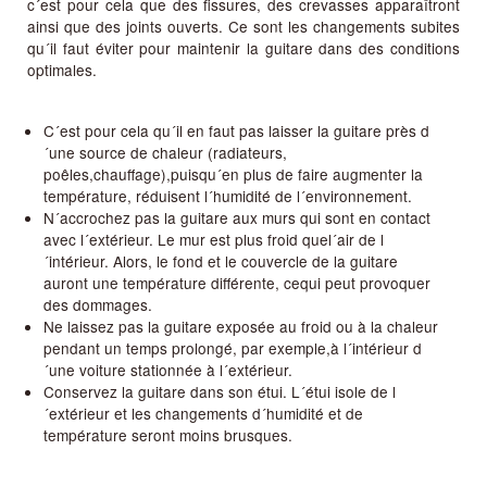
c´est pour cela que des fissures, des crevasses apparaîtront
ainsi que des joints ouverts. Ce sont les changements subites
qu´il faut éviter pour maintenir la guitare dans des conditions
optimales.
C´est pour cela qu´il en faut pas laisser la guitare près d
´une source de chaleur (radiateurs,
poêles,chauffage),puisqu´en plus de faire augmenter la
température, réduisent l´humidité de l´environnement.
N´accrochez pas la guitare aux murs qui sont en contact
avec l´extérieur. Le mur est plus froid quel´air de l
´intérieur. Alors, le fond et le couvercle de la guitare
auront une température différente, cequi peut provoquer
des dommages.
Ne laissez pas la guitare exposée au froid ou à la chaleur
pendant un temps prolongé, par exemple,à l´intérieur d
´une voiture stationnée à l´extérieur.
Conservez la guitare dans son étui. L´étui isole de l
´extérieur et les changements d´humidité et de
température seront moins brusques.